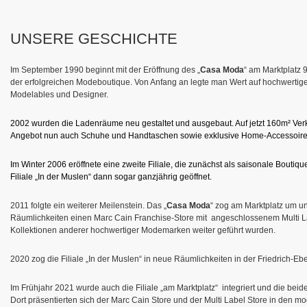
UNSERE GESCHICHTE
Im September 1990 beginnt mit der Eröffnung des „
Casa Moda
“ am Marktplatz 
der erfolgreichen Modeboutique. Von Anfang an legte man Wert auf hochwertig
Modelables und Designer.
2002 wurden die Ladenräume neu gestaltet und ausgebaut. Auf jetzt 160m² Verk
Angebot nun auch Schuhe und Handtaschen sowie exklusive Home-Accessoire
Im Winter 2006 eröffnete eine zweite Filiale, die zunächst als saisonale Boutiq
Filiale „In der Muslen“ dann sogar ganzjährig geöffnet.
2011 folgte ein weiterer Meilenstein. Das „
Casa Moda
“ zog am Marktplatz um un
Räumlichkeiten einen Marc Cain Franchise-Store mit angeschlossenem Multi Lab
Kollektionen anderer hochwertiger Modemarken weiter geführt wurden.
2020 zog die Filiale „In der Muslen“ in neue Räumlichkeiten in der Friedrich-Eb
Im Frühjahr 2021 wurde auch die Filiale „am Marktplatz“ integriert und die bei
Dort präsentierten sich der Marc Cain Store und der Multi Label Store in den 