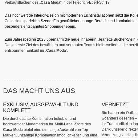
Verkaufsflächen des „
Casa Moda
“ in der Friedrich-Ebert-Str. 19
Das hochwertige Interior-Design mit modernen Lichtinstallationen setzt die Koll
Collections perfekt in Szene. Ein gemütlicher Lounge-Bereich und komfortable
besonders entspanntes Shoppingerlebnis.
Zum Jahresbeginn 2025 übernahm die neue Inhaberin, Jeanette Bucher-Stein, d
Das oberste Ziel des bewährten und vertrauten Teams bleibt weiterhin die herz
entspannten Einkauf im „
Casa Moda
“.
DAS MACHT UNS AUS
EXKLUSIV, AUSGEWÄHLT UND
VERNETZT
KOMPLETT
Sie haben ein Outfit 
woanders gesehen – 
Die durchdachte Kombination beliebter und
Ihr Traumartikel in I
hochwertiger Modemarken im Multi-Label-Store des
Dank unserer direkte
Casa Moda
bietet eine einmalige Auswahl von Top
Vernetzung zu Händle
Marken, unzählige Kombinationsmöglichkeiten und eine