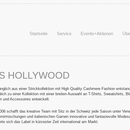
Startseite
Service
Events+Aktionen
Übe
ES HOLLYWOOD
nglich aus einer Strickkollektion mit High Quality Cashmere Fashion entstan
lich zu einer Kollektion mit einer breiten Auswahl an T-Shirts, Sweatshirts, 
n und Accessoires entwickelt.
2006 schafft das kreative Team mit Sitz in der Schweiz jede Saison unter Ve
mirmischungen und italienischen Garnen innovative und fantasievolle Modes
erte sich das Label in kürzester Zeit international am Markt.