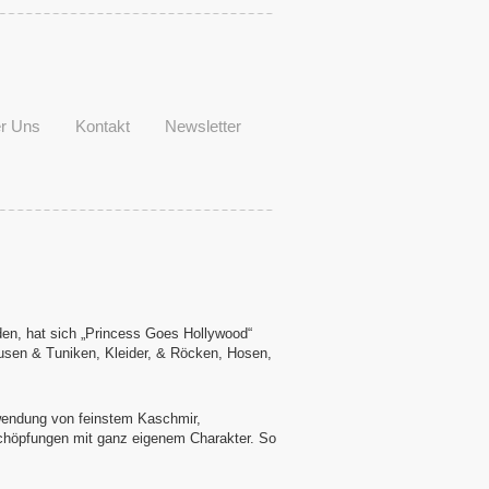
r Uns
Kontakt
Newsletter
den, hat sich „Princess Goes Hollywood“
Blusen & Tuniken, Kleider, & Röcken, Hosen,
rwendung von feinstem Kaschmir,
chöpfungen mit ganz eigenem Charakter. So