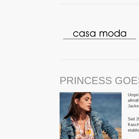
PRINCESS GO
Ursprü
allmäh
Jacke
Seit 
Kasch
etabli